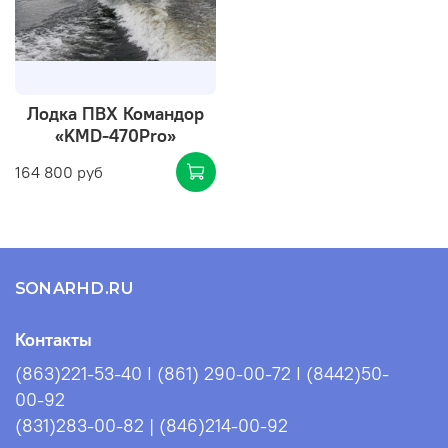
Лодка ПВХ Командор
«KMD-470Pro»
164 800 руб
SONARHD.RU
Контакты
(863)221-53-40 I (861) 290-00-72 I (8442)50-
00-92
(831)283-00-82 | (846)214-00-92