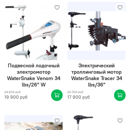
Подвесной лодочный
Электрический
электромотор
троллинговый мотор
WaterSnake Venom 34
WaterSnake Tracer 34
lbs/26" W
lbs/36"
24 200 руб
22 700 руб
19 900 руб
17 900 руб