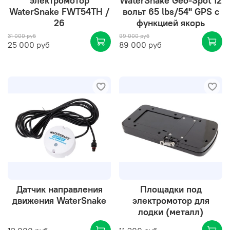
электромотор
WaterSnake Geo-Spot 12
WaterSnake FWT54TH /
вольт 65 lbs/54" GPS с
26
функцией якорь
31 000 руб
99 000 руб
25 000 руб
89 000 руб
Датчик направления
Площадки под
движения WaterSnake
электромотор для
лодки (металл)