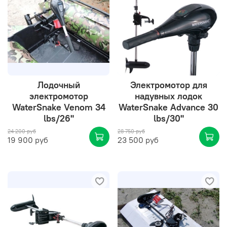
Лодочный
Электромотор для
электромотор
надувных лодок
WaterSnake Venom 34
WaterSnake Advance 30
lbs/26"
lbs/30"
24 200 руб
28 750 руб
19 900 руб
23 500 руб