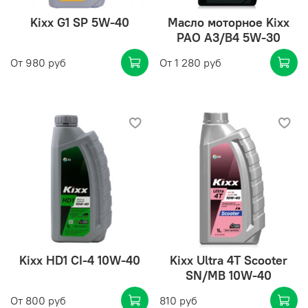
Kixx G1 SP 5W-40
Масло моторное Kixx
PAO А3/В4 5W-30
От
980 руб
От
1 280 руб
Kixx HD1 CI-4 10W-40
Kixx Ultra 4T Scooter
SN/MB 10W-40
От
800 руб
810 руб