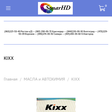
0
(863)221-53-40 Ростов н/Д -- (861) 290-00-72 Краснодар -- (8442)50-00-92 Волгоград -- (473)229-
50-09 Воронеж -- (846)214-00-92 Самара -- (831)283-00-82 Н.Новгород
KIXX
Главная
МАСЛА и АВТОХИМИЯ
KIXX