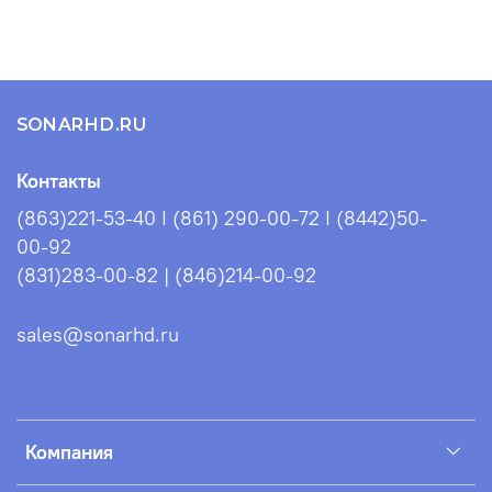
Длина между хабами, см: 227
Длина между дуг, см: 230
SONARHD.RU
Контакты
(863)221-53-40 I (861) 290-00-72 I (8442)50-
00-92
(831)283-00-82 | (846)214-00-92
sales@sonarhd.ru
Компания