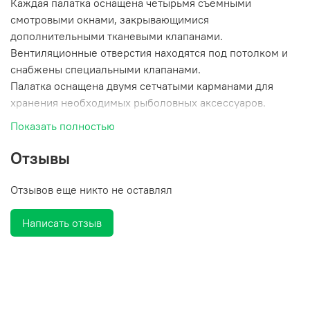
Каждая палатка оснащена четырьмя съемными
смотровыми окнами, закрывающимися
дополнительными тканевыми клапанами.
Вентиляционные отверстия находятся под потолком и
снабжены специальными клапанами.
Палатка оснащена двумя сетчатыми карманами для
хранения необходимых рыболовных аксессуаров.
Обеспечение дополнительной безопасности
Показать полностью
нахождения на льду в темное время суток достигается
наличием светоотражающих элементов.
Отзывы
Простая, пятихабовая конструкция серии палаток
HIGASHI Comfort позволяет установить/собрать любую
Отзывов еще никто не оставлял
модель в пределах полутора минут.
Палатки выполнены из материала NYLON 300D
Написать отзыв
THERMAL, с показателем водонепроницаемости
1000мм в. ст.
Палатка комплектуется удобным чехлом с
эргономичными дополнительно усиленными
наплечными лямками для хранения и транспортировки.