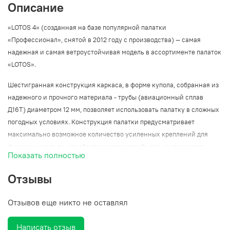
Описание
«LOTOS 4» (созданная на базе популярной палатки
«Профессионал», снятой в 2012 году с производства) — самая
надежная и самая ветроустойчивая модель в ассортименте палаток
«LOTOS».
Шестигранная конструкция каркаса, в форме купола, собранная из
надежного и прочного материала - трубы (авиационный сплав
Д16Т) диаметром 12 мм, позволяет использовать палатку в сложных
погодных условиях. Конструкция палатки предусматривает
максимально возможное количество усиленных креплений для
фиксации на льду, что обеспечивает способность выдерживать
Показать полностью
очень высокие ветровые нагрузки до 21 м/с.
Отзывы
Модель «LOTOS 4» имеет один из лучших, среди представленных на
рынке, показателей по ветроустойчивости. Эксклюзивный,
Отзывов еще никто не оставлял
запатентованный механизм зонтичного типа обеспечивает быстрое
и эффективное раскрытие и установку. Опытному пользователю
Написать отзыв
потребуется не более 15 секунд на раскрытие, и не более 30 секунд