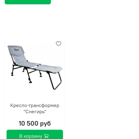
на складывание палатки в сумку-чехол (без учета растяжек).
Тент палатки изготовлен из современных высокотехнологичных
тканей с водонепроницаемым покрытием. По нижнему периметру
палатка «LOTOS 4» снабжена широкими, цельными (!) защитными
юбками - внутренней (16см) и внешней (32см), что обеспечивает
пользователю хорошую защиту от ветра.
Для хорошей циркуляции воздуха предусмотрены два
вентиляционных клапана на утяжке, предотвращающих
образование конденсата. С внешней стороны клапана защищены от
попадания осадков регулируемыми козырьками. Изнутри палатка
снабжена карманами для вещей и удильников, а также навесной
полкой под потолком.
Кресло-трансформер
"Снегирь"
В экстремальных погодных условиях и при сильных морозах,
рекомендуется использовать Внутренний тент (опция), который
10 500 руб
позволяет значительно повысить теплоизоляцию и уменьшить
скапливающийся внутри палатки конденсат за счет свойства ткани
В корзину