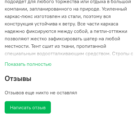
подойдет для любого торжества или отдыха в большой
компании, запланированного на природе. Усиленный
каркас-люкс изготовлен из стали, поэтому вся
конструкция устойчива к ветру. Все части каркаса
надежно фиксируются между собой, а петли-оттяжки
позволяют жестко зафиксировать шатер на любой
местности. Тент сшит из ткани, пропитанной
специальным водоотталкивающим средством. Стропы с
пряжками, а также молнии помогают хорошо натянуть
Показать полностью
тент.
Отзывы
В верхней части крыши есть регулируемый
вентиляционный клапан.
Отзывов еще никто не оставлял
Высота стенки 1,98 м
Написать отзыв
Высота в коньке 2,66 м
В комплект шатра входит:
каркас