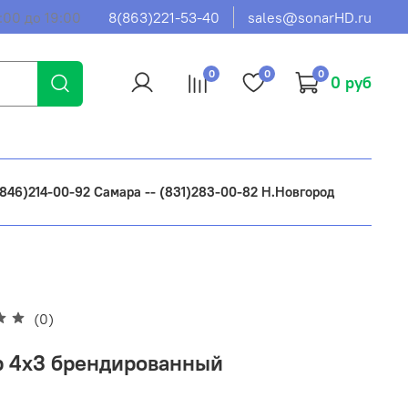
:00 до 19:00
8(863)221-53-40
sales@sonarHD.ru
0
0
0
0 руб
 (846)214-00-92 Самара -- (831)283-00-82 Н.Новгород
(0)
 4х3 брендированный