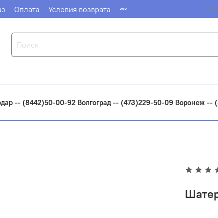
аз
Оплата
Условия возврата
с 9
одар -- (8442)50-00-92 Волгоград -- (473)229-50-09 Воронеж --
Шатер