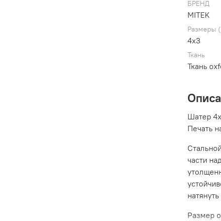
БРЕНД
MITEK
Размеры 
4х3
Ткань
Ткань ox
Опис
Шатер 4х
Печать н
Стальной
части на
утолщенн
устойчив
натянуть 
Размер о