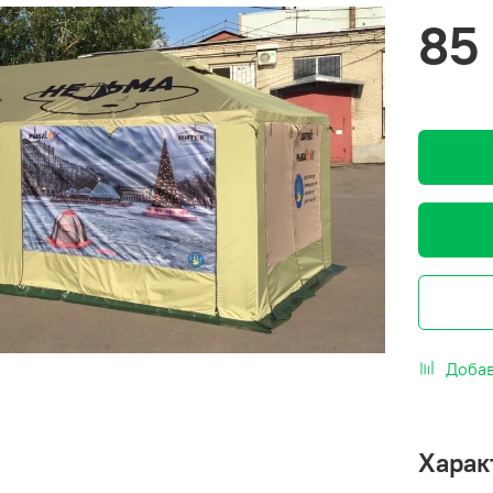
85
Добав
Харак