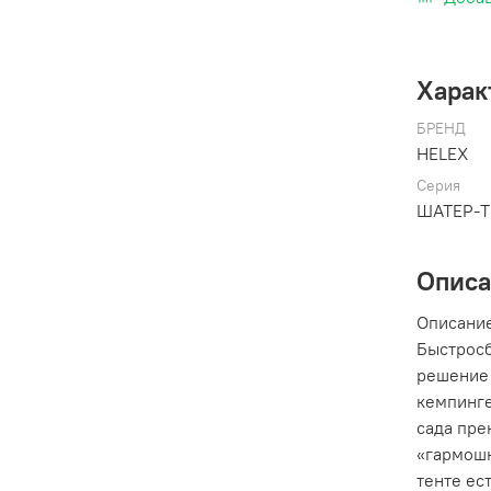
Харак
БРЕНД
HELEX
Серия
ШАТЕР-
Опис
Описани
Быстросб
решение 
кемпинге
сада пре
«гармошк
тенте ест