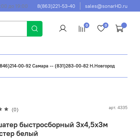
:00 до 19:00
8(863)221-53-40
sales@sonarHD.ru
0
0
 (846)214-00-92 Самара -- (831)283-00-82 Н.Новгород
арт.
4335
(0)
шатер быстросборный 3x4,5х3м
стер белый