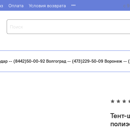
аз
Оплата
Условия возврата
с 9
одар -- (8442)50-00-92 Волгоград -- (473)229-50-09 Воронеж --
Тент-
полиэ