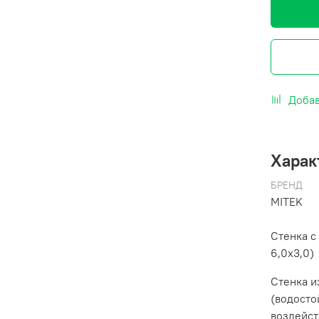
Добав
Харак
БРЕНД
MITEK
Стенка с
6,0х3,0)
Стенка и
(водосто
воздейст