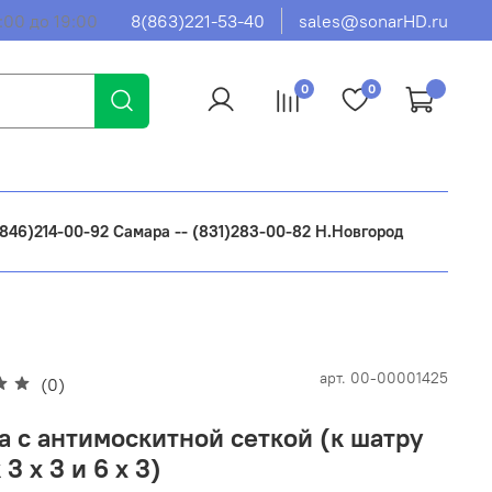
:00 до 19:00
8(863)221-53-40
sales@sonarHD.ru
0
0
 (846)214-00-92 Самара -- (831)283-00-82 Н.Новгород
арт.
00-00001425
(0)
а с антимоскитной сеткой (к шатру
3 х 3 и 6 х 3)