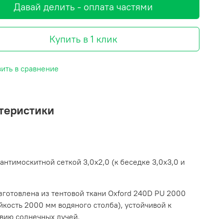
Давай делить - оплата частями
Купить в 1 клик
ить в сравнение
теристики
 антимоскитной сеткой 3,0х2,0 (к беседке 3,0х3,0 и
зготовлена из тентовой ткани Oxford 240D PU 2000
йкость 2000 мм водяного столба), устойчивой к
вию солнечных лучей.