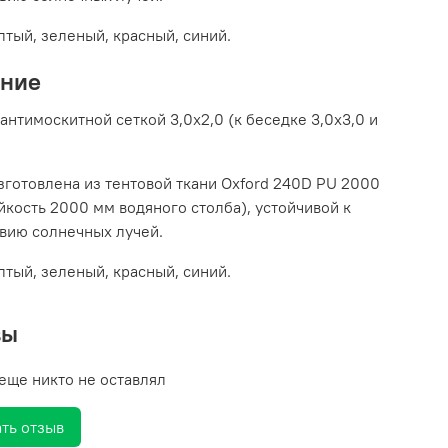
лтый, зеленый, красный, синий.
ание
 антимоскитной сеткой 3,0х2,0 (к беседке 3,0х3,0 и
зготовлена из тентовой ткани Oxford 240D PU 2000
йкость 2000 мм водяного столба), устойчивой к
вию солнечных лучей.
лтый, зеленый, красный, синий.
вы
еще никто не оставлял
ть отзыв