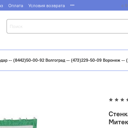
аз
Оплата
Условия возврата
с 9
одар -- (8442)50-00-92 Волгоград -- (473)229-50-09 Воронеж --
Стенк
Митек 