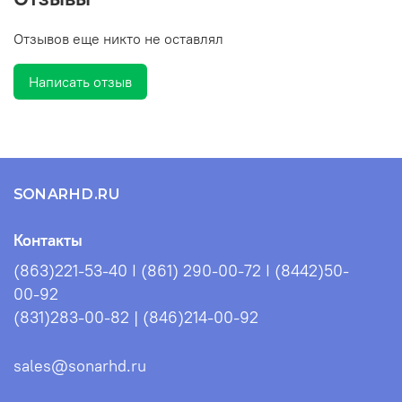
Отзывов еще никто не оставлял
Написать отзыв
SONARHD.RU
Контакты
(863)221-53-40 I (861) 290-00-72 I (8442)50-
00-92
(831)283-00-82 | (846)214-00-92
sales@sonarhd.ru