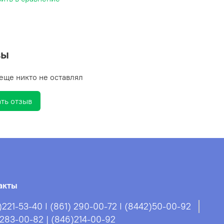
вы
еще никто не оставлял
ть отзыв
акты
)221-53-40 I (861) 290-00-72 I (8442)50-00-92
)283-00-82 | (846)214-00-92