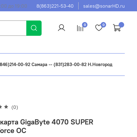
:00 до 19:00
8(863)221-53-40
sales@sonarHD.ru
0
0
 (846)214-00-92 Самара -- (831)283-00-82 Н.Новгород
(0)
карта GigaByte 4070 SUPER
orce OC