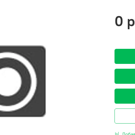
0 
Добав