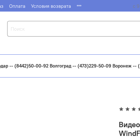
аз
Оплата
Условия возврата
с 9
одар -- (8442)50-00-92 Волгоград -- (473)229-50-09 Воронеж --
Видео
WindF