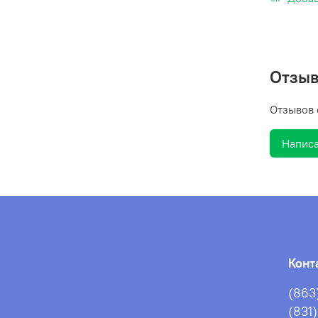
Отзы
Отзывов 
Написа
Конт
(863
(831