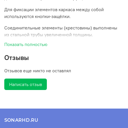
Для фиксации элементов каркаса между собой
используются кнопки-защёлки.
Соединительные элементы (крестовины) выполнены
из стальной трубы увеличенной толщины.
Показать полностью
Размеры упаковки:
Отзывы
Наименование
Вес
Длина
Ширина
Выс
Каркас 4Х3
40
1,4
0,25
0,25
Отзывов еще никто не оставлял
Каркас 3Х3
26
1,35
0,25
0,20
Каркас 5х2.5
38
1.40
0.25
0.20
Написать отзыв
SONARHD.RU