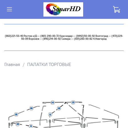
(863)221-53-40 Ростов н/Д -- (861) 290-00-72 Краснодар -- (8442)50-00-92 Волгоград -- (473)229-
50-09 Воронеж -- (846)214-00-92 Самара -- (831)283-00-82 Н.Новгород
Главная
ПАЛАТКИ ТОРГОВЫЕ