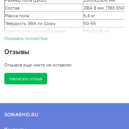
Размер пола (ДхШ)
2300х2300 мм
Состав
ЭВА 8 мм, ПВХ 650 г
Масса пола
5,4 кг
Твёрдость ЭВА по Шору
50-55
Транспортировочный размер
115х60х8 см
Показать полностью
Допуск по массе и размеру
+/- 0,5 кг, +/- 5 см
Отзывы
Отзывов еще никто не оставлял
Написать отзыв
SONARHD.RU