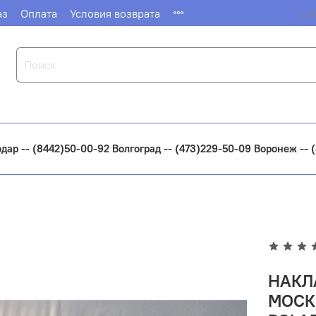
аз
Оплата
Условия возврата
с 9
одар -- (8442)50-00-92 Волгоград -- (473)229-50-09 Воронеж --
НАКЛ
МОСК