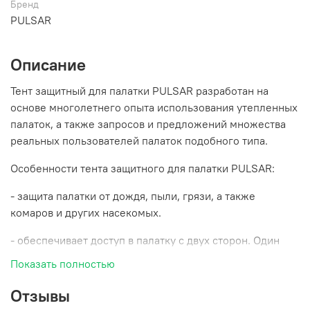
Бренд
PULSAR
Описание
Тент защитный для палатки PULSAR разработан на
основе многолетнего опыта использования утепленных
палаток, а также запросов и предложений множества
реальных пользователей палаток подобного типа.
Особенности тента защитного для палатки PULSAR:
- защита палатки от дождя, пыли, грязи, а также
комаров и других насекомых.
- обеспечивает доступ в палатку с двух сторон. Один
вход оснащен маркизой и москитной сеткой по всему
Показать полностью
периметру стены, что делает комфортным
использование тента в сухую маловетреную погоду.
Отзывы
Второй, зауженный вход, также оснащен тканевой