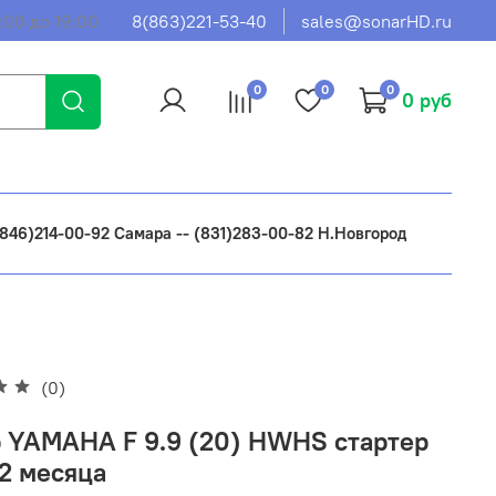
:00 до 19:00
8(863)221-53-40
sales@sonarHD.ru
0
0
0
0 руб
 (846)214-00-92 Самара -- (831)283-00-82 Н.Новгород
(0)
 YAMAHA F 9.9 (20) HWHS стартер
 2 месяца