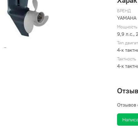
Харак
БРЕНД
YAMAHA
Мощность
9,
Тип двига
4-х такт
Тактность
4-х такт
Отзы
Отзывов 
Написа