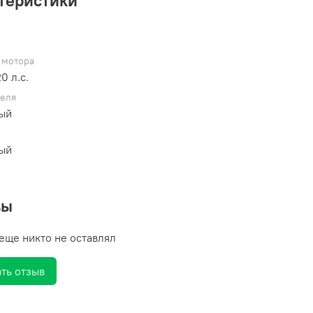
теристики
 мотора
9 л.с., 20 л.с.
теля
ный
ный
вы
еще никто не оставлял
ть отзыв