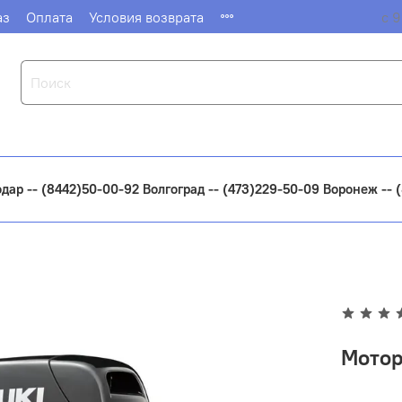
аз
Оплата
Условия возврата
с 9
одар -- (8442)50-00-92 Волгоград -- (473)229-50-09 Воронеж --
Мотор