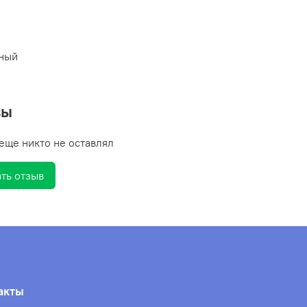
тный
вы
еще никто не оставлял
ть отзыв
акты