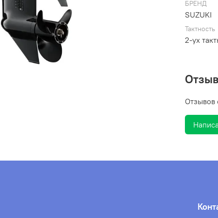
БРЕНД
SUZUKI
Тактность
2-ух так
Отзы
Отзывов 
Написа
Конт