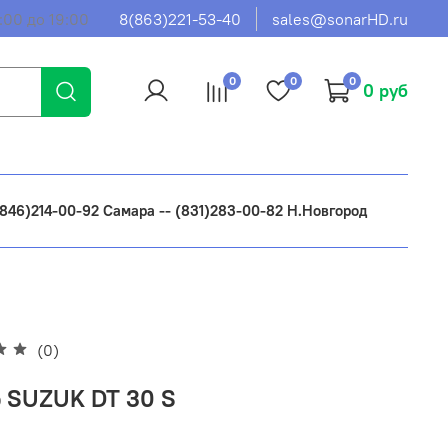
:00 до 19:00
8(863)221-53-40
sales@sonarHD.ru
0
0
0
0 руб
 (846)214-00-92 Самара -- (831)283-00-82 Н.Новгород
(0)
 SUZUK DT 30 S