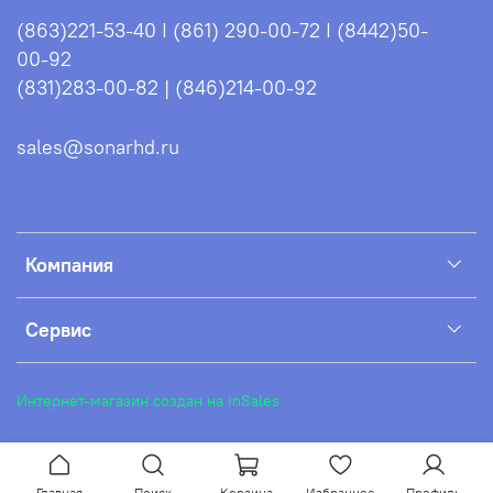
(863)221-53-40 I (861) 290-00-72 I (8442)50-
• в комплекте идет кабель с ответным
00-92
коннектором для разъема SP16 с клеммами (тип
(831)283-00-82 | (846)214-00-92
крокодил).
Всё это позволяет подзаряжать АКБ прямо от
sales@sonarhd.ru
работающего мотора.
Шумоизоляция капота
Полная шумоизоляция капота способствует
снижению поступающего шума от работающего
Компания
двигателя на 28%.
Сервис
Подшипники японского бренда NSK
В узлах с применением шестеренчатого привода
установлен подшипник проверенного временем,
Интернет-магазин создан на inSales
качественного японского бренда NSK.
Карбюратор TEIKEI
Улучшенный карбюратор японского бренда TEIKEI
Главная
Поиск
Корзина
Избранное
Профиль