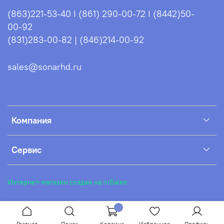
(863)221-53-40 I (861) 290-00-72 I (8442)50-
• в комплекте идет кабель с ответным
00-92
коннектором для разъема SP16 с клеммами (тип
(831)283-00-82 | (846)214-00-92
крокодил).
Всё это позволяет подзаряжать АКБ прямо от
sales@sonarhd.ru
работающего мотора.
Шумоизоляция капота
Полная шумоизоляция капота способствует
снижению поступающего шума от работающего
Компания
двигателя на 28%.
Сервис
Подшипники японского бренда NSK
В узлах с применением шестеренчатого привода
установлен подшипник проверенного временем,
Интернет-магазин создан на inSales
качественного японского бренда NSK.
Карбюратор TEIKEI
Улучшенный карбюратор японского бренда TEIKEI
Главная
Поиск
Корзина
Избранное
Профиль