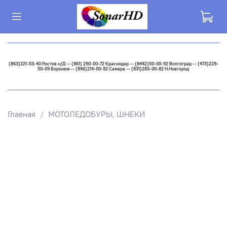
(863)221-53-40 Ростов н/Д -- (861) 290-00-72 Краснодар -- (8442)50-00-92 Волгоград -- (473)229-
50-09 Воронеж -- (846)214-00-92 Самара -- (831)283-00-82 Н.Новгород
Главная
МОТОЛЕДОБУРЫ, ШНЕКИ