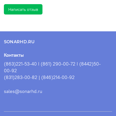
Написать отзыв
SONARHD.RU
Контакты
(863)221-53-40 I (861) 290-00-72 I (8442)50-
00-92
(831)283-00-82 | (846)214-00-92
sales@sonarhd.ru