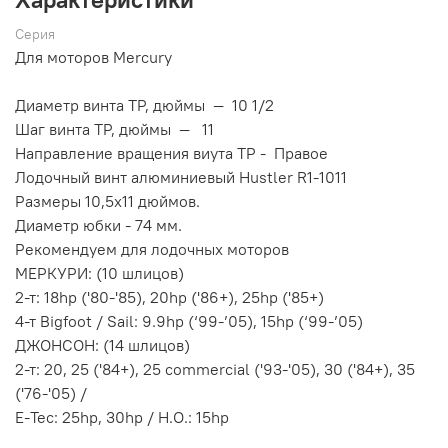
Серия
Для моторов Mercury
Диаметр винта TP, дюймы
— 10 1/2
Шаг винта TP, дюймы
— 11
Направление вращения виyта TP
-
Правое
Лодочный винт алюминиевый Hustler R1-1011
Размеры 10,5х11 дюймов.
Диаметр юбки - 74 мм.
Рекомендуем для лодочных моторов
МЕРКУРИ: (10 шлицов)
2-т: 18hp ('80-'85), 20hp ('86+), 25hp ('85+)
4-т Bigfoot / Sail: 9.9hp (‘99-’05), 15hp (‘99-’05)
ДЖОНСОН: (14 шлицов)
2-т: 20, 25 ('84+), 25 commercial ('93-'05), 30 ('84+), 35
('76-'05) /
E-Tec: 25hp, 30hp / H.O.: 15hp