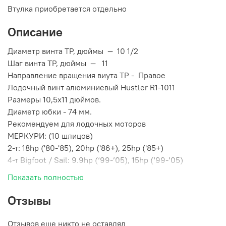
Втулка приобретается отдельно
Описание
Диаметр винта TP, дюймы
— 10 1/2
Шаг винта TP, дюймы
— 11
Направление вращения виyта TP
-
Правое
Лодочный винт алюминиевый Hustler R1-1011
Размеры 10,5х11 дюймов.
Диаметр юбки - 74 мм.
Рекомендуем для лодочных моторов
МЕРКУРИ: (10 шлицов)
2-т: 18hp ('80-'85), 20hp ('86+), 25hp ('85+)
4-т Bigfoot / Sail: 9.9hp (‘99-’05), 15hp (‘99-’05)
ДЖОНСОН: (14 шлицов)
Показать полностью
2-т: 20, 25 ('84+), 25 commercial ('93-'05), 30 ('84+), 35
('76-'05) /
Отзывы
E-Tec: 25hp, 30hp / H.O.: 15hp
Отзывов еще никто не оставлял