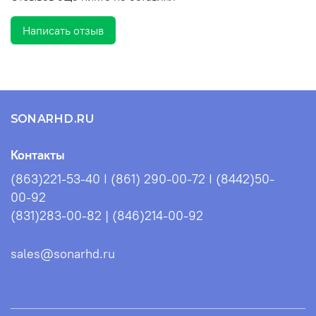
Втулка приобретается отдельно
Написать отзыв
SONARHD.RU
Контакты
(863)221-53-40 I (861) 290-00-72 I (8442)50-
00-92
(831)283-00-82 | (846)214-00-92
sales@sonarhd.ru