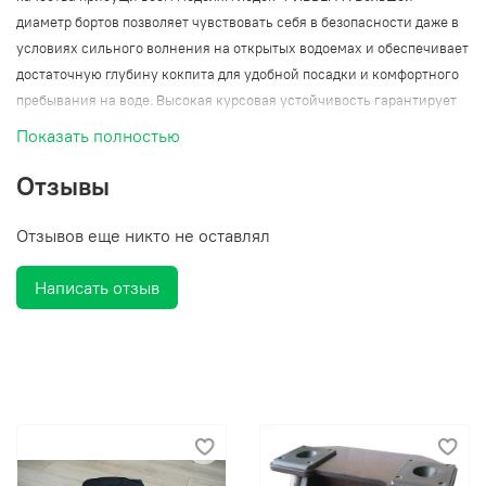
диаметр бортов позволяет чувствовать себя в безопасности даже в
условиях сильного волнения на открытых водоемах и обеспечивает
достаточную глубину кокпита для удобной посадки и комфортного
пребывания на воде. Высокая курсовая устойчивость гарантирует
легкую управляемость в любом режиме движения. Высокая
Показать полностью
статическая остойчивость позволяет комфортно ловить рыбу или
стрелять, стоя в лодке.
Отзывы
Низкий вес лодки - важное качество для рыбаков, охотников и
туристов.
Отзывов еще никто не оставлял
Ривьера Компакт - серия облегченных лодок, при изготовлении
которых используются более тонкие материалы, без ухудшения
Написать отзыв
эксплуатационных характеристик.
Эти лодки оборудованы необходимым и достаточным набором
фурнитуры для комфортного и безопасного отдыха. У лодок
уменьшена килеватость, что позволяет их использовать с моторами
малой мощности.
Бренд
Ривьера
Длина лодки (мм)
3400