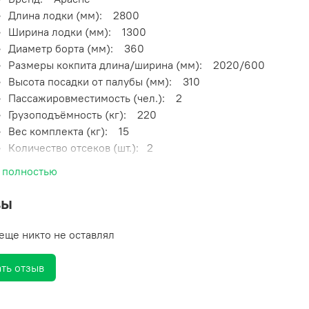
Длина лодки (мм)
: 2800
Ширина лодки (мм):
1300
Диаметр борта (мм):
360
Размеры кокпита длина/ширина (мм):
2020/600
Высота посадки от палубы (мм):
310
Пассажировместимость (чел.):
2
Грузоподъёмность (кг):
220
Вес комплекта (кг):
15
Количество отсеков (шт.):
2
Плотность ткани борта (г/м²):
750
 полностью
Максимальная мощность мотора (л.с.):
2,5
Максимальная скорость движения под мотором (км/
вы
ч):
10
Габариты упаковки лодки длина/ширина/высота
еще никто не оставлял
(мм):
880/400/240
Тип лодки:
Гребные лодки
ть отзыв
Тип дна: натяжное