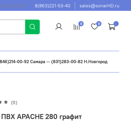
:00 до 19:00
8(863)221-53-40
sales@sonarHD.ru
0
0
 (846)214-00-92 Самара -- (831)283-00-82 Н.Новгород
(0)
 ПВХ APACHE 280 графит