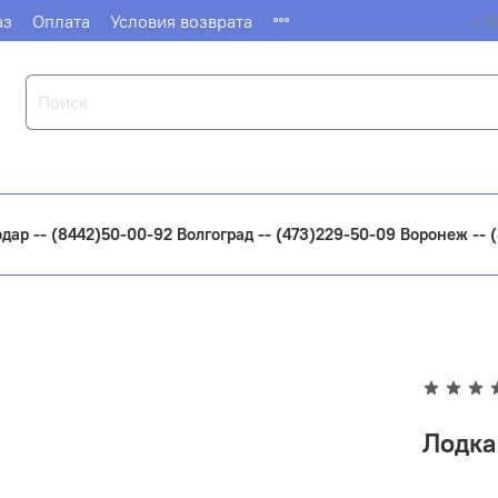
аз
Оплата
Условия возврата
с 9
одар -- (8442)50-00-92 Волгоград -- (473)229-50-09 Воронеж --
Лодка