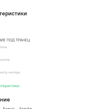
теристики
ИЕ ПОД ТРАНЕЦ
пита
окпита
ость мотора
ктеристики
ание
Бренд:
Apache