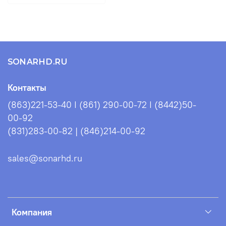
Сборка лодки.
SONARHD.RU
Контакты
(863)221-53-40 I (861) 290-00-72 I (8442)50-
00-92
(831)283-00-82 | (846)214-00-92
sales@sonarhd.ru
Номинальное рабочее давление в герметичных отсеках
надувной лодки ПВХ Посейдон Касатка - 25 кПа (0,25 атм, 0,25
бар), кильсоне – 35 кПа (0,35 атм, 0,35 бар).
При давлении ниже
Компания
20 кПа эксплуатация надувной лодки не допускается.
Максимальное давление в герметичных отсеках корпуса надувной