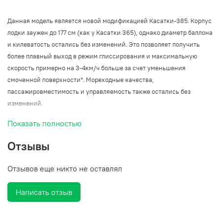
Данная модель является новой модификацией Касатки-385. Корпус
лодки заужен до 177 см (как у Касатки 365), однако диаметр баллона
и килеватость остались без изменений. Это позволяет получить
более плавный выход в режим глиссирования и максимальную
скорость примерно на 3-4км/ч больше за счет уменьшения
смоченной поверхности*. Мореходные качества,
пассажировместимость и управляемость также остались без
изменений.
Показать полностью
В основу конструкции серии Касатка легли решения, ранее
примененные в лодках серий повышенной мореходности Антей,
Отзывы
Титан и Посейдон. Серия Касатка имеет стремительный,
современный дизайн и обводы, яркую цветовую гамму,
Отзывов еще никто не оставлял
великолепную управляемость при высоких скоростных
характеристиках, отличную мореходность и курсовую
Написать отзыв
устойчивость на всех скоростных режимах, отличную всхожесть на
волну за счет смещения максимума килеватости в мидель
(запатентовано). Простота сборки-разборки за счет продуманной