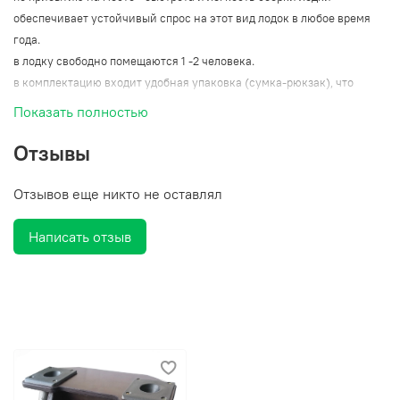
обеспечивает устойчивый спрос на этот вид лодок в любое время
года.
в лодку свободно помещаются 1 -2 человека.
в комплектацию входит удобная упаковка (сумка-рюкзак), что
позволяет взять лодку в любой поход и без хлопот доставить к
Показать полностью
труднодоступному месту.
маркировка НД - означает что в данной модели лодки есть
Отзывы
надувное дно
Отзывов еще никто не оставлял
Бренд:
Таймень
Написать отзыв
Длина лодки (мм):
2700
Ширина лодки (мм):
1300
Диаметр борта (мм):
360
Размеры кокпита длина/ширина (мм):
1965/600
Высота посадки от палубы (мм):
260
Пассажировместимость (чел.):
2
Грузоподъёмность (кг):
220
Вес комплекта (кг):
19