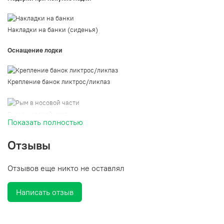
Накладки на банки (сиденья)
Оснащение лодки
Крепление банок ликтрос/ликпаз
Рым в носовой части
Показать полностью
Отзывы
Ручка в носовой части
Отзывов еще никто не оставлял
Написать отзыв
Ручки для переноски на конусах