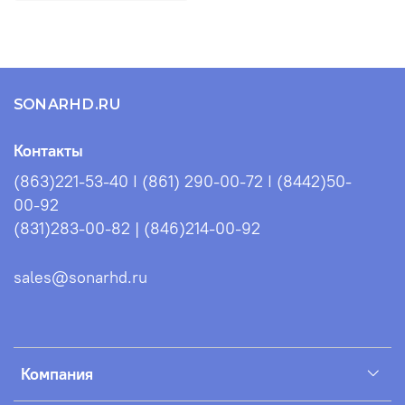
Защита баллона
SONARHD.RU
Контакты
Скошенный конус
(863)221-53-40 I (861) 290-00-72 I (8442)50-
00-92
(831)283-00-82 | (846)214-00-92
Сливной клапан
sales@sonarhd.ru
Характеристики лодки ПВХ
Длина (мм)
3800
Ширина (мм)
1750
Длина кокпита (мм)
2660
Компания
Ширина кокпита (мм)
770
Диаметр баллона (мм)
470