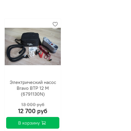
Удобная ручка водителя
Бортовой привал с брызгоотбойником
Электрический насос
Bravo BТP 12 М
Защита транца
(6791130N)
13 000 руб
12 700 руб
Защита киля
В корзину