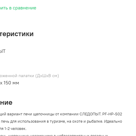
ить в сравнение
теристики
ЫТ
ложенной палатки (ДхШхВ см)
 х 150 мм
ание
ий вариант печи щепочницы от компании СЛЕДОПЫТ. PF-HP-S02
 печь для использования в туризме, на охоте и рыбалке. Идеально
ля 1-2 человек.
печь-щепочница незаменима в неблагоприятных погодных