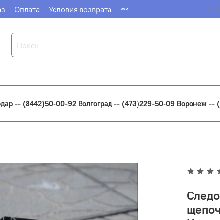
аз
Оплата
Условия возврата
с 9
одар -- (8442)50-00-92 Волгоград -- (473)229-50-09 Воронеж --
Следо
щепоч