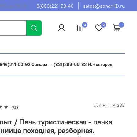
:00 до 19:00
8(863)221-53-40
sales@sonarHD.ru
0
0
 (846)214-00-92 Самара -- (831)283-00-82 Н.Новгород
арт.
PF-HP-S02
(0)
пыт / Печь туристическая - печка
ниица походная, разборная.