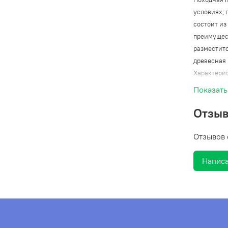
условиях, 
состоит из
преимущес
разместит
древесная 
Характери
Материал: 
Показать
Вес: 860г
Размер: 154
Отзы
Отзывов 
Написа