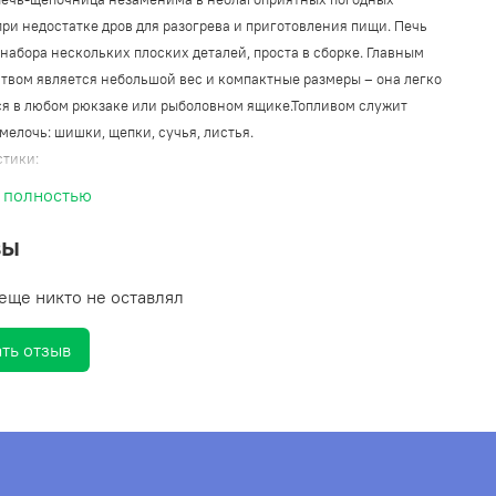
при недостатке дров для разогрева и приготовления пищи. Печь
 набора нескольких плоских деталей, проста в сборке. Главным
твом является небольшой вес и компактные размеры – она легко
ся в любом рюкзаке или рыболовном ящике.Топливом служит
мелочь: шишки, щепки, сучья, листья.
стики:
Нерж. сталь
 полностью
 х 154 х 150 мм
вы
еще никто не оставлял
ть отзыв