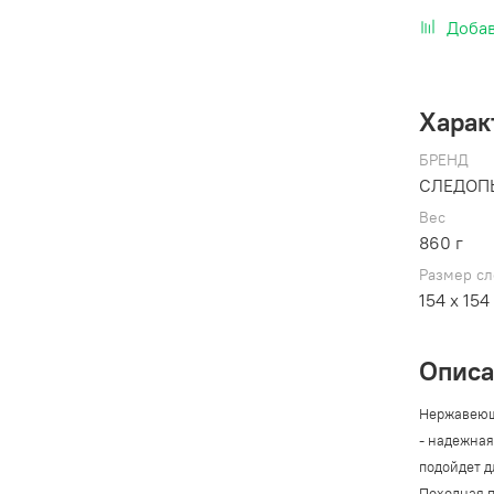
Добав
Харак
БРЕНД
СЛЕДОП
Вес
860 г
Размер с
154 х 154
Опис
Нержавеющ
- надежная
подойдет д
Походная 