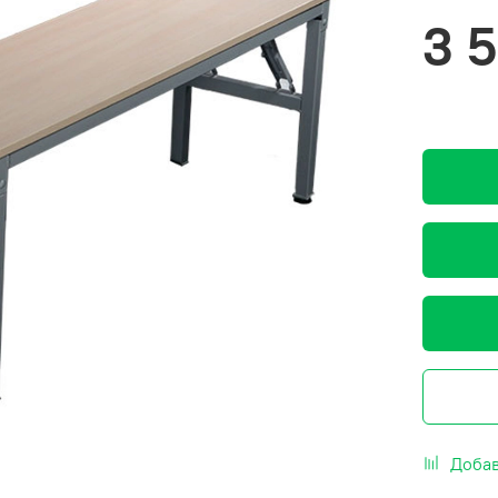
3 
Добав