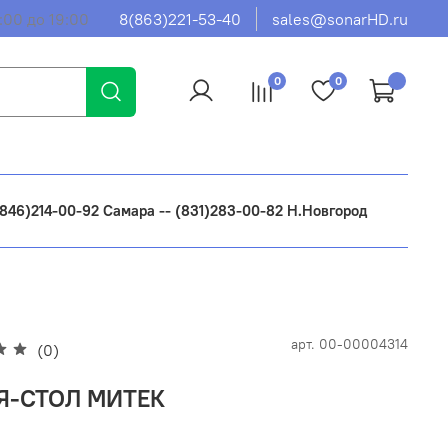
:00 до 19:00
8(863)221-53-40
sales@sonarHD.ru
0
0
 (846)214-00-92 Самара -- (831)283-00-82 Н.Новгород
арт.
00-00004314
(0)
Я-СТОЛ МИТЕК