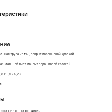
теристики
ание
альная труба 25 мм., покрыт порошковой краской
: Стальной лист, покрыт порошковой краской
,8 х 0,5 х 0,23
г.
вы
еще никто не оставлял