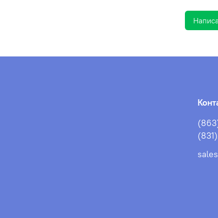
Написа
Конт
(863
(831
sale