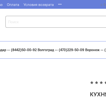
аз
Оплата
Условия возврата
с 9
одар -- (8442)50-00-92 Волгоград -- (473)229-50-09 Воронеж --
КУХН