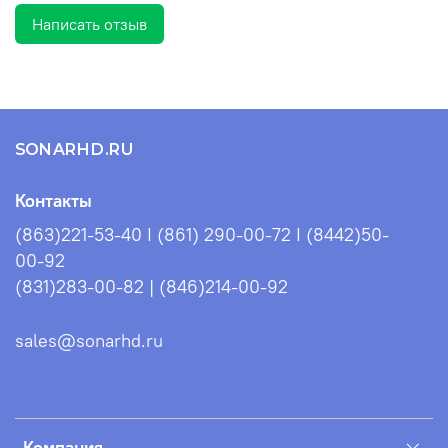
Мягкие лямки
Написать отзыв
Регулируемая грудная стяжка
Прочная молния №10 с влагозащитным покрытием
SONARHD.RU
Контакты
(863)221-53-40 I (861) 290-00-72 I (8442)50-
00-92
(831)283-00-82 | (846)214-00-92
sales@sonarhd.ru
Компания