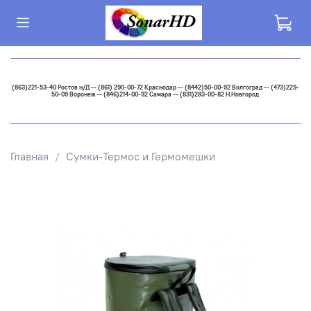
(863)221-53-40 Ростов н/Д -- (861) 290-00-72 Краснодар -- (8442)50-00-92 Волгоград -- (473)229-
50-09 Воронеж -- (846)214-00-92 Самара -- (831)283-00-82 Н.Новгород
Главная
Сумки-Термос и Гермомешки