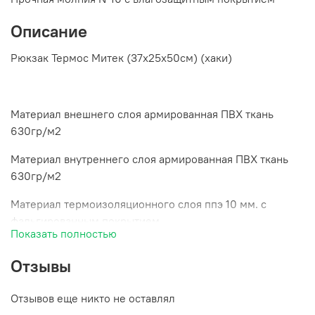
Описание
Рюкзак Термос Митек (37х25х50см) (хаки)
Материал внешнего слоя армированная ПВХ ткань
630гр/м2
Материал внутреннего слоя армированная ПВХ ткань
630гр/м2
Материал термоизоляционного слоя ппэ 10 мм. с
фальгированным покрытием
Показать полностью
Швы дна наружного и внутреннего слоя сварные
Отзывы
герметичные
Мягкая спинка
Отзывов еще никто не оставлял