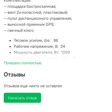
Комплектация:
— площадка быстросъемная;
— винт 2х-лопастной, пластиковый;
— пульт дистанционного управления;
— выносной приемник GPS;
— гаечный ключ;
Тяговое усилие, lbs:
86
Рабочее напряжение, В:
24
Мощность двигателя, Вт:
1200
Максимальная скорость, км/ч:
10
Показать полностью
Рекомендуемая АКБ:
24В,100Ач
Длина штанги, дюйм (см): 60
(152)
Отзывы
Крепление:
Носовое
Винт:
2х-лопосной, пластиковый
Отзывов еще никто не оставлял
Тип управления:
дистанционное
Вес, кг:
18,5
Написать отзыв
Упаковка:
картонная коробка
Вес в упаковке, кг:
22,3