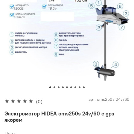
арт.
oms250s 24v/60
(0)
Электромотор HIDEA oms250s 24v/60 c gps
якорем
Цвет