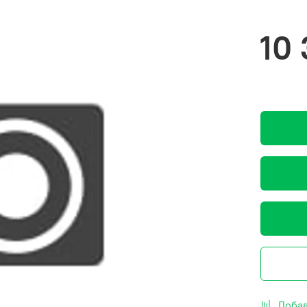
10
Добав