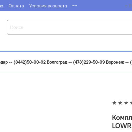
аз
Оплата
Условия возврата
с 9
одар -- (8442)50-00-92 Волгоград -- (473)229-50-09 Воронеж --
Компл
LOWRA