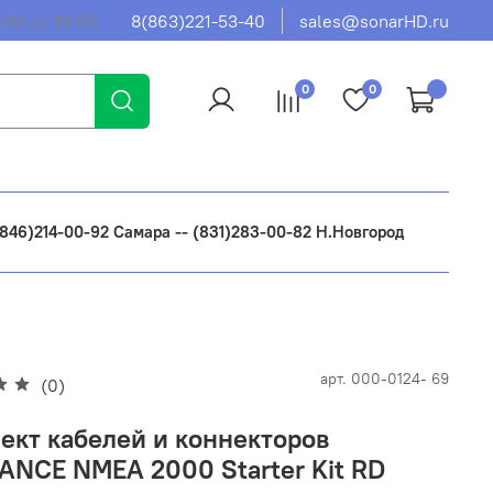
:00 до 19:00
8(863)221-53-40
sales@sonarHD.ru
0
0
 (846)214-00-92 Самара -- (831)283-00-82 Н.Новгород
арт.
000-0124- 69
(0)
ект кабелей и коннекторов
NCE NMEA 2000 Starter Kit RD