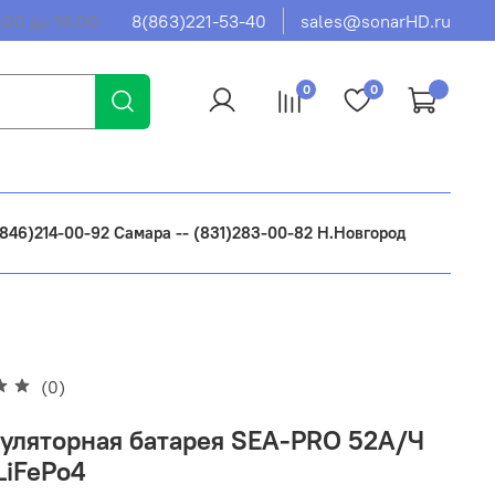
:00 до 19:00
8(863)221-53-40
sales@sonarHD.ru
0
0
 (846)214-00-92 Самара -- (831)283-00-82 Н.Новгород
(0)
уляторная батарея SEA-PRO 52А/Ч
LiFePo4