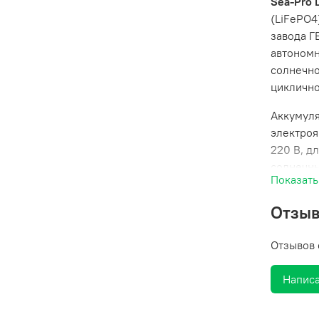
Sea-Pro 
(LiFePO4
завода Г
автономн
солнечно
циклично
Аккумуля
электроя
220 В, д
солнечны
Показать
Данная 
Отзы
измеряет
имеет уд
Отзывов 
время до
Батареи 
Написа
струи во