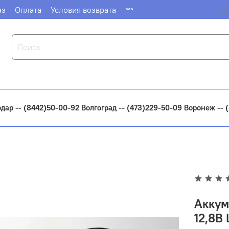
аз
Оплата
Условия возврата
с 9
одар -- (8442)50-00-92 Волгоград -- (473)229-50-09 Воронеж --
Аккум
12,8В 