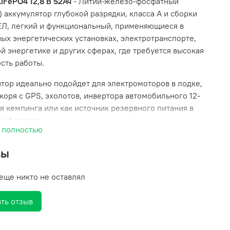
LiFePO4 12,8 В 52Ач
- Литий-железо-фосфатный
) аккумулятор глубокой разрядки, класса А и сборки
ЕЛ, легкий и функциональный, применяющиеся в
ых энергетических установках, электротранспорте,
й энергетике и других сферах, где требуется высокая
сть работы.
тор идеально подойдет для электромоторов в лодке,
коря с GPS, эхолотов, инвертора автомобильного 12-
ля кемпинга или как источник резервного питания в
х батареях.
 полностью
модификация имеет умный кулонометр
, который
вы
 оставшуюся емкость аккумулятора, ток разряда и
обную графическо-цифровую индикацию, где показано
еще никто не оставлял
 полного разряда аккумулятора.
обладают классом защиты IP66, допустимо попадание
ть отзыв
ды или эксплуатация под дождём.