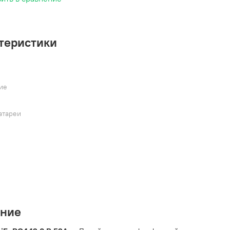
теристики
ие
атареи
ание