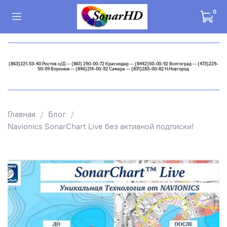
0
(863)221-53-40 Ростов н/Д -- (861) 290-00-72 Краснодар -- (8442)50-00-92 Волгоград -- (473)229-
50-09 Воронеж -- (846)214-00-92 Самара -- (831)283-00-82 Н.Новгород
Главная
Блог
Navionics SonarChart Live без активной подписки!